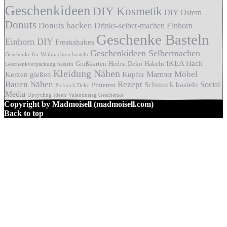
Geschenkideen
DIY Kosmetik
DIY Ostern
Donuts
Donuts backen
Drinks-selber-machen
Einhorn
Geschenke Basteln
Einhorn DIY
Freakshakes
Geschenkideen Selbermachen
Geschenke für Weihnachten basteln
IKEA Hack
Grußkarten
Herbst Deko
Häkeln
Geschenkverpackung basteln
Kleidung Nähen
Möbel
Marmor
Kerzen gießen
Kupfer
Bauen
Nähen
Rezept
Social
Schmuck basteln
Pinterest
Picknick Deko
Media
Upcycling Ideen
Valentinstag Geschenke
Copyright by Madmoisell (madmoisell.com)
Back to top