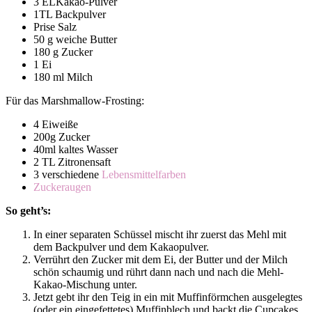
3 ELKakao-Pulver
1TL Backpulver
Prise Salz
50 g weiche Butter
180 g Zucker
1 Ei
180 ml Milch
Für das Marshmallow-Frosting:
4 Eiweiße
200g Zucker
40ml kaltes Wasser
2 TL Zitronensaft
3 verschiedene
Lebensmittelfarben
Zuckeraugen
So geht’s:
In einer separaten Schüssel mischt ihr zuerst das Mehl mit
dem Backpulver und dem Kakaopulver.
Verrührt den Zucker mit dem Ei, der Butter und der Milch
schön schaumig und rührt dann nach und nach die Mehl-
Kakao-Mischung unter.
Jetzt gebt ihr den Teig in ein mit Muffinförmchen ausgelegtes
(oder ein eingefettetes) Muffinblech und backt die Cupcakes