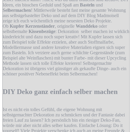
Ideen, ein bisschen Geduld und Spaß am
Basteln
und
Selbermachen
! Mittlerweile besteht fast meine gesamte Wohnung
aus selbstgebastelter Deko und auf dem DIY Blog Madmoisell
zeige ich euch wöchentlich meine neuesten Deko Projekte.
Ob
Kupfer Kerzenständer
, originelle
Wanddeko
oder
selbstbemalte
Kissenbezüge
: Dekoration selber machen ist wirklich
kinderleicht und dazu noch super kreativ! Mit Kupfer lassen sich
zum Beispiel tolle Effekte erzielen, aber auch Stoffmalfarbe,
Modelliermasse und andere kreative Materialien eignen sich super
zum Basteln. Ich verziere auch gerne schlichte Gegenstände (zum
Beispiel alte Weinflaschen) mit bunter Farbe- mit dieser Upcycling
Methode lassen sich tolle Effekte kreieren! Selbstgemachte
Dekoration ist übrigens viel günstiger als gekaufte Dinge- auch ein
schöner positiver Nebeneffekt beim Selbermachen!
DIY Deko ganz einfach selber machen
Ist es nicht ein tolles Gefühl, die eigene Wohnung mit
selbstgemachter Dekoration zu schmücken und der Fantasie dabei
freien Lauf zu lassen? Ich persönlich bin ein riesiger Deko-Fan,
würde mir aber nicht alles selber kaufen. Einfache Lösung: Do it
yourself! Viele Projekte verschenke ich auch an meine Freunde &