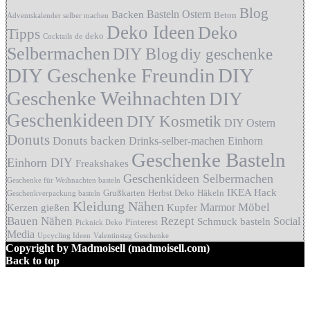
Blog
Basteln Ostern
Backen
Beton
Adventskalender selber machen
Deko Ideen
Deko
Tipps
deko
Cocktails
de
Selbermachen
DIY Blog
diy geschenke
DIY Geschenke Freundin
DIY
Geschenke Weihnachten
DIY
Geschenkideen
DIY Kosmetik
DIY Ostern
Donuts
Donuts backen
Drinks-selber-machen
Einhorn
Geschenke Basteln
Einhorn DIY
Freakshakes
Geschenkideen Selbermachen
Geschenke für Weihnachten basteln
IKEA Hack
Grußkarten
Herbst Deko
Häkeln
Geschenkverpackung basteln
Kleidung Nähen
Möbel
Marmor
Kerzen gießen
Kupfer
Bauen
Nähen
Rezept
Social
Schmuck basteln
Pinterest
Picknick Deko
Media
Upcycling Ideen
Valentinstag Geschenke
Copyright by Madmoisell (madmoisell.com)
Back to top