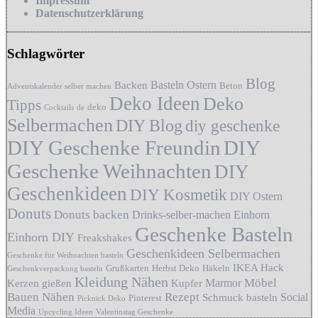
Impressum
Datenschutzerklärung
Schlagwörter
Blog
Basteln Ostern
Backen
Beton
Adventskalender selber machen
Deko Ideen
Deko
Tipps
deko
Cocktails
de
Selbermachen
DIY Blog
diy geschenke
DIY Geschenke Freundin
DIY
Geschenke Weihnachten
DIY
Geschenkideen
DIY Kosmetik
DIY Ostern
Donuts
Donuts backen
Drinks-selber-machen
Einhorn
Geschenke Basteln
Einhorn DIY
Freakshakes
Geschenkideen Selbermachen
Geschenke für Weihnachten basteln
IKEA Hack
Grußkarten
Herbst Deko
Häkeln
Geschenkverpackung basteln
Kleidung Nähen
Möbel
Marmor
Kerzen gießen
Kupfer
Bauen
Nähen
Rezept
Social
Schmuck basteln
Pinterest
Picknick Deko
Media
Upcycling Ideen
Valentinstag Geschenke