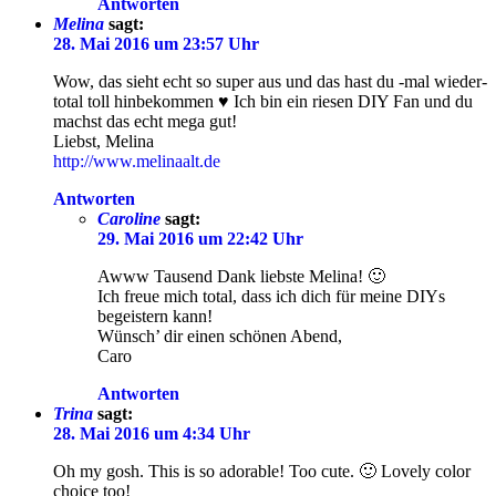
Antworten
Melina
sagt:
28. Mai 2016 um 23:57 Uhr
Wow, das sieht echt so super aus und das hast du -mal wieder-
total toll hinbekommen ♥ Ich bin ein riesen DIY Fan und du
machst das echt mega gut!
Liebst, Melina
http://www.melinaalt.de
Antworten
Caroline
sagt:
29. Mai 2016 um 22:42 Uhr
Awww Tausend Dank liebste Melina! 🙂
Ich freue mich total, dass ich dich für meine DIYs
begeistern kann!
Wünsch’ dir einen schönen Abend,
Caro
Antworten
Trina
sagt:
28. Mai 2016 um 4:34 Uhr
Oh my gosh. This is so adorable! Too cute. 🙂 Lovely color
choice too!