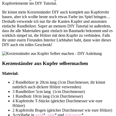
Kupferelemente ins DIY Tutorial.
Ihr könnt mein Kerzenständer DIY auch komplett aus Kupferrohr
bauen, aber ich wollte heute noch etwas Farbe ins Spiel bringen…
Deshalb verwende ich nur für die Kanten Kupfer und ansonsten
einfache Rundhölzer. Super an meinem DIY Tutorial ist außerdem,
dass ihr alle Materialien ganz einfach im Baumarkt bekommt und es
wirklich simpel ist, die Hölzer mit dem Kupfer zu verbinden. Falls
ihr unter euern Freunden Interior Liebhaber habt, dann wäre dieses
DIY auch ein tolles Geschenk!
Kerzenständer aus Kupfer selbermachen
Material:
2 Rundhölzer je 20cm lang (1cm Durchmesser, ihr könnt
natürlich auch dickere Hölzer verwenden)
3 Rundhölzer 5cm lang (1cm Durchmesser)
1 Rundholz 10cm lang (1cm Durchmesser)
4 Kupferrohr T-Stücke (gleicher Durchmesser wie eure
Hölzer)
2 Kupferrohr Bogen (gleicher Durchmesser wie eure Hölzer)
Acrylfarbe in
weiß
*,
pink
* und
türkisgrün
*