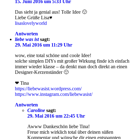
15. Juni 2016 um 5:33 Uhr
Das sieht ja genial aus! Tolle Idee 🙂
Liebe Grüße Lisa♥
lisaslovelyworld
Antworten
liebe was ist
sagt:
29. Mai 2016 um 11:29 Uhr
wow, eine total schöne und coole Idee!
solche simplen DIYs mit großer Wirkung finde ich einfach
immer wieder klasse – da denkt man doch direkt an einen
Designer-Kerzenständer 🙂
❤ Tina
https://liebewasist.wordpress.com/
https://www.instagram.com/liebewasist/
Antworten
Caroline
sagt:
29. Mai 2016 um 22:45 Uhr
Awww Dankeschön liebe Tina!
Freue mich wirklich total über deinen süßen
Kommentar und wünsche dir einen entspannten