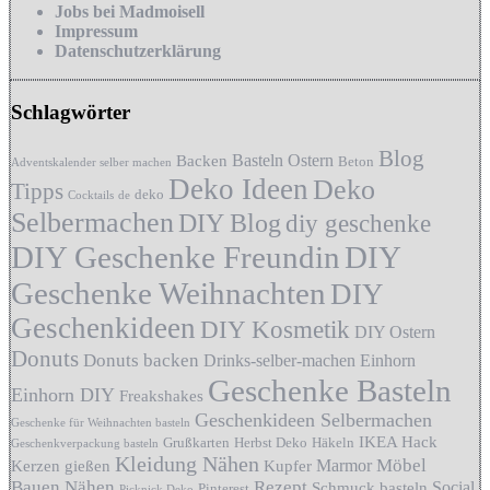
Jobs bei Madmoisell
Impressum
Datenschutzerklärung
Schlagwörter
Blog
Basteln Ostern
Backen
Beton
Adventskalender selber machen
Deko Ideen
Deko
Tipps
deko
Cocktails
de
Selbermachen
DIY Blog
diy geschenke
DIY Geschenke Freundin
DIY
Geschenke Weihnachten
DIY
Geschenkideen
DIY Kosmetik
DIY Ostern
Donuts
Donuts backen
Drinks-selber-machen
Einhorn
Geschenke Basteln
Einhorn DIY
Freakshakes
Geschenkideen Selbermachen
Geschenke für Weihnachten basteln
IKEA Hack
Grußkarten
Herbst Deko
Häkeln
Geschenkverpackung basteln
Kleidung Nähen
Möbel
Marmor
Kerzen gießen
Kupfer
Bauen
Nähen
Rezept
Social
Schmuck basteln
Pinterest
Picknick Deko