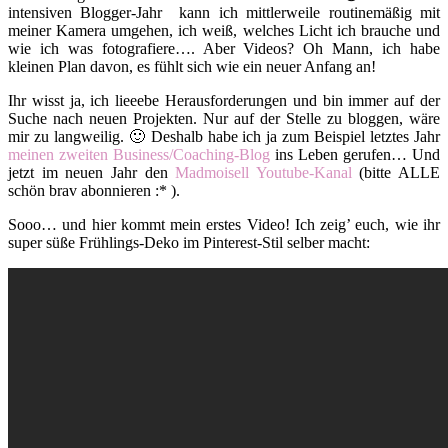
intensiven Blogger-Jahr kann ich mittlerweile routinemäßig mit
meiner Kamera umgehen, ich weiß, welches Licht ich brauche und
wie ich was fotografiere…. Aber Videos? Oh Mann, ich habe
kleinen Plan davon, es fühlt sich wie ein neuer Anfang an!
Ihr wisst ja, ich lieeebe Herausforderungen und bin immer auf der
Suche nach neuen Projekten. Nur auf der Stelle zu bloggen, wäre
mir zu langweilig. 🙂 Deshalb habe ich ja zum Beispiel letztes Jahr
meinen zweiten Business/Coaching-Blog
ins Leben gerufen… Und
jetzt im neuen Jahr den
Madmoisell Youtube-Kanal
(bitte ALLE
schön brav abonnieren :* ).
Sooo… und hier kommt mein erstes Video! Ich zeig’ euch, wie ihr
super süße Frühlings-Deko im Pinterest-Stil selber macht: