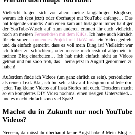
Vielleicht fragen sich vor allem meine langjährigen Blogleser,
warum ich (erst jetzt) oder überhaupt mit YouTube anfange… Das
hat folgende Gründe: Zum einen kam auf Instagram immer häufiger
der YouTube-Wusch auf, zum anderen erinnert ihr euch vielleicht
noch an meinen
Fernsehdreh mit dem KiKa
. Ich hatte auch kürzlich
für ein super
spannendes Projekt mit DaWanda
ein Video gedreht
und da einfach gemerkt, dass es voll mein Ding ist! Vielleicht war
ich früher zu schüchtern, oder musste mich erstmal allgemein in
meinen Blog einarbeiten… Ich hab mich einfach nicht an Videos
getraut und bin sooo froh, das Thema jetzt in Angriff genommen zu
haben!
Außerdem finde ich Videos (um ganz ehrlich zu sein), persönlicher,
als reinen Text. Klar, ich bin sehr aktiv auf Instagram und teile dort
jeden Tag kleine Videos auf Insta Stories mit euch. Trotzdem macht
so ein komplettes DIY-Video nochmal einen riesigen Unterschied…
und es macht einfach sooo viel Spaß!
Machst du in Zukunft nur noch YouTube
Videos?
Neeeein, da müsst ihr überhaupt keine Angst haben! Mein Blog ist