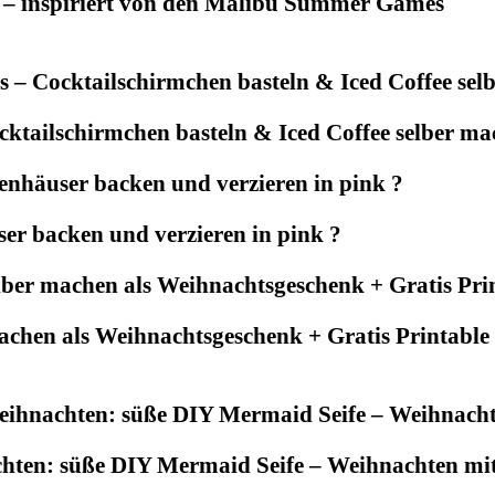
 – inspiriert von den Malibu Summer Games
tailschirmchen basteln & Iced Coffee selber mac
r backen und verzieren in pink ?
achen als Weihnachtsgeschenk + Gratis Printable
chten: süße DIY Mermaid Seife – Weihnachten m