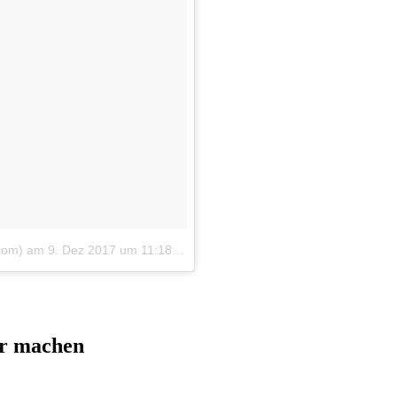
com)
am
9. Dez 2017 um 11:18 Uhr
er machen