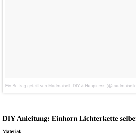
Ein Beitrag geteilt von Madmoisell- DIY & Happiness (@madmoisell
DIY Anleitung: Einhorn Lichterkette selb
Material: