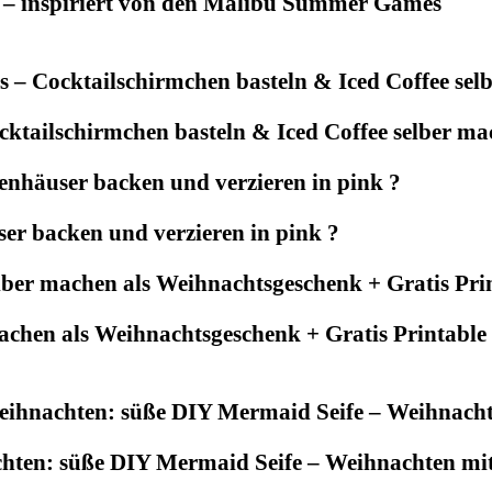
 – inspiriert von den Malibu Summer Games
tailschirmchen basteln & Iced Coffee selber mac
r backen und verzieren in pink ?
achen als Weihnachtsgeschenk + Gratis Printable
chten: süße DIY Mermaid Seife – Weihnachten m