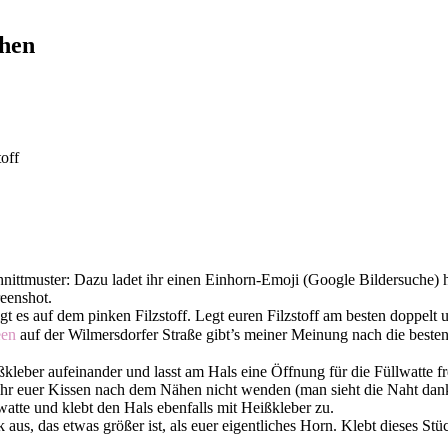
chen
off
hnittmuster: Dazu ladet ihr einen Einhorn-Emoji (Google Bildersuche) 
reenshot.
gt es auf dem pinken Filzstoff. Legt euren Filzstoff am besten doppel
een
auf der Wilmersdorfer Straße gibt’s meiner Meinung nach die besten 
ißkleber aufeinander und lasst am Hals eine Öffnung für die Füllwatte fr
hr euer Kissen nach dem Nähen nicht wenden (man sieht die Naht dank
lwatte und klebt den Hals ebenfalls mit Heißkleber zu.
aus, das etwas größer ist, als euer eigentliches Horn. Klebt dieses St