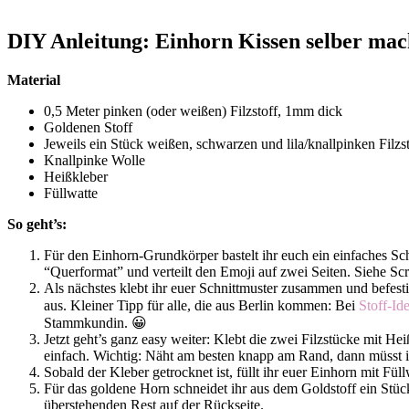
DIY Anleitung: Einhorn Kissen selber ma
Material
0,5 Meter pinken (oder weißen) Filzstoff, 1mm dick
Goldenen Stoff
Jeweils ein Stück weißen, schwarzen und lila/knallpinken Filzst
Knallpinke Wolle
Heißkleber
Füllwatte
So geht’s:
Für den Einhorn-Grundkörper bastelt ihr euch ein einfaches Sc
“Querformat” und verteilt den Emoji auf zwei Seiten. Siehe Sc
Als nächstes klebt ihr euer Schnittmuster zusammen und befesti
aus. Kleiner Tipp für alle, die aus Berlin kommen: Bei
Stoff-Id
Stammkundin. 😀
Jetzt geht’s ganz easy weiter: Klebt die zwei Filzstücke mit He
einfach. Wichtig: Näht am besten knapp am Rand, dann müsst i
Sobald der Kleber getrocknet ist, füllt ihr euer Einhorn mit Fül
Für das goldene Horn schneidet ihr aus dem Goldstoff ein Stück 
überstehenden Rest auf der Rückseite.